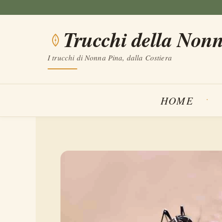
Vai
al
Trucchi della Non
contenuto
I trucchi di Nonna Pina, dalla Costiera
HOME