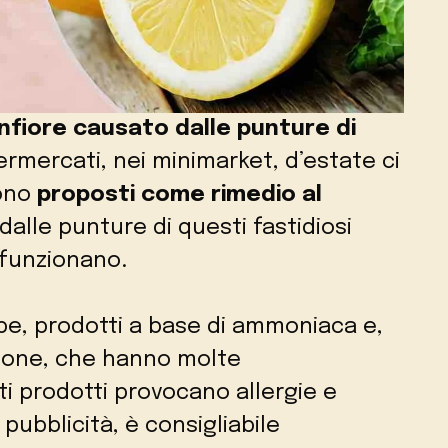
onfiore causato dalle punture di
ermercati, nei minimarket, d’estate ci
gono
proposti come rimedio al
alle punture di questi fastidiosi
 funzionano.
rbe, prodotti a base di ammoniaca e,
sone, che hanno molte
lti prodotti provocano allergie e
a pubblicità, è consigliabile