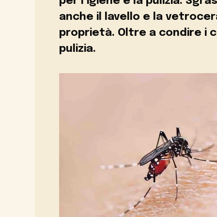
per l’igiene e la pulizia. Sgr
anche il lavello e la vetroce
proprietà. Oltre a condire i cib
pulizia.