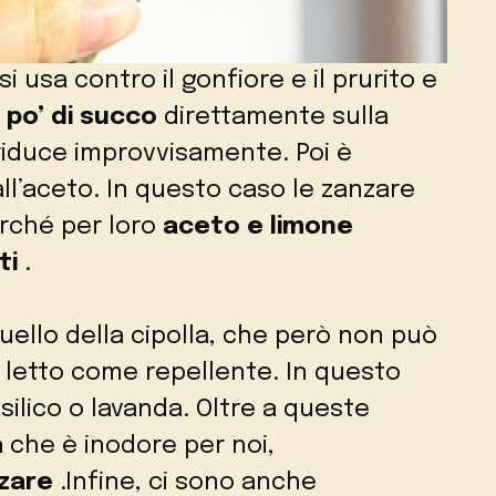
i usa contro il gonfiore e il prurito e
po’ di succo
direttamente sulla
riduce improvvisamente. Poi è
ll’aceto. In questo caso le zanzare
erché per loro
aceto e limone
ti
.
uello della cipolla, che però non può
a letto come repellente. In questo
silico o lavanda. Oltre a queste
a
che è inodore per noi,
nzare
.Infine, ci sono anche