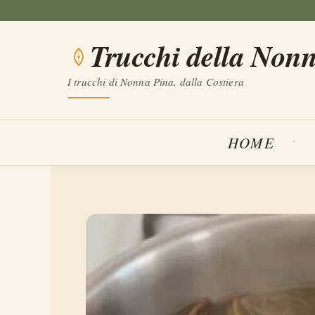
Vai
al
Trucchi della Non
contenuto
I trucchi di Nonna Pina, dalla Costiera
HOME