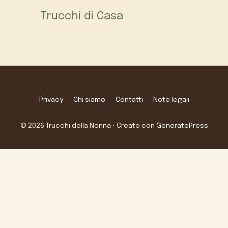
Trucchi di Casa
Privacy
Chi siamo
Contatti
Note legali
© 2026 Trucchi della Nonna
• Creato con
GeneratePress