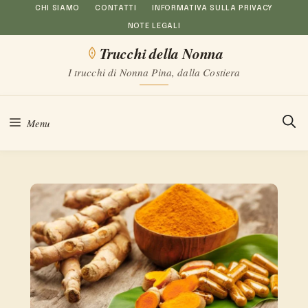
Vai
CHI SIAMO
CONTATTI
INFORMATIVA SULLA PRIVACY
NOTE LEGALI
al
Trucchi della Nonna
contenuto
I trucchi di Nonna Pina, dalla Costiera
Menu