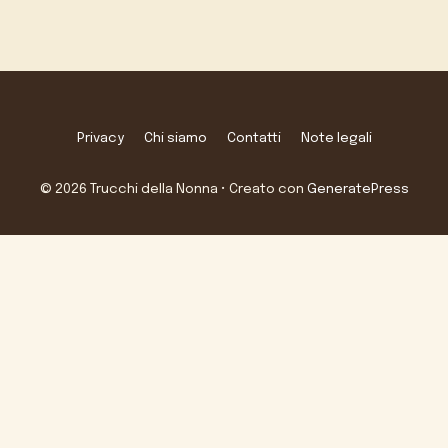
Privacy
Chi siamo
Contatti
Note legali
© 2026 Trucchi della Nonna
• Creato con
GeneratePress