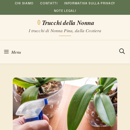
Vai
CHI SIAMO
CONTATTI
INFORMATIVA SULLA PRIVACY
NOTE LEGALI
al
Trucchi della Nonna
contenuto
I trucchi di Nonna Pina, dalla Costiera
Menu