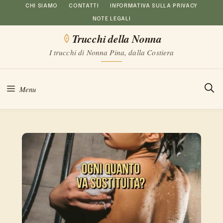
Vai
CHI SIAMO
CONTATTI
INFORMATIVA SULLA PRIVACY
NOTE LEGALI
al
Trucchi della Nonna
contenuto
I trucchi di Nonna Pina, dalla Costiera
Menu