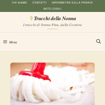
Vai
CHI SIAMO
CONTATTI
INFORMATIVA SULLA PRIVACY
NOTE LEGALI
al
Trucchi della Nonna
contenuto
I trucchi di Nonna Pina, dalla Costiera
Menu