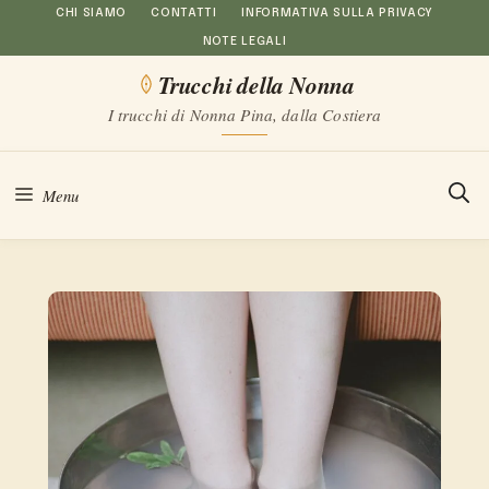
Vai
CHI SIAMO
CONTATTI
INFORMATIVA SULLA PRIVACY
NOTE LEGALI
al
Trucchi della Nonna
contenuto
I trucchi di Nonna Pina, dalla Costiera
Menu