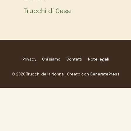
Trucchi di Casa
Privacy
Chi siamo
Contatti
Note legali
© 2026 Trucchi della Nonna
• Creato con
GeneratePress