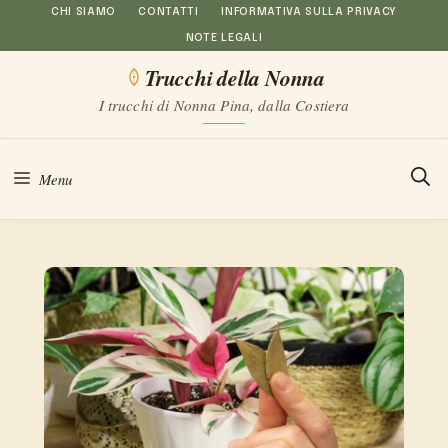
Vai
CHI SIAMO
CONTATTI
INFORMATIVA SULLA PRIVACY
NOTE LEGALI
al
Trucchi della Nonna
contenuto
I trucchi di Nonna Pina, dalla Costiera
Menu