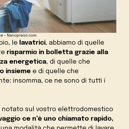
ice – Nanopress.com
io, le
lavatrici
, abbiamo di quelle
te
risparmio in bolletta grazie alla
enza energetica
, di quelle che
o insieme
e di quelle che
te: insomma, ce ne sono di tutti i
 notato sul vostro elettrodomestico
lavaggio ce n’è uno chiamato rapido,
i una modalità che permette di lavare