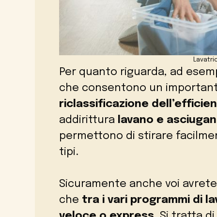
Lavatr
Per quanto riguarda, ad esemp
che consentono un importan
riclassificazione dell’effici
addirittura
lavano e asciugan
permettono di stirare facilmen
tipi.
Sicuramente anche voi avrete
che
tra i vari programmi di 
veloce o express.
Si tratta d