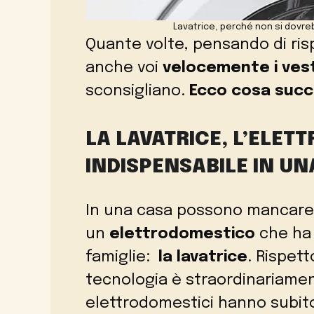
Lavatrice, perché non si dovre
Quante volte, pensando di risp
anche voi
velocemente i vest
sconsigliano.
Ecco cosa succe
LA LAVATRICE, L’ELE
INDISPENSABILE IN UN
In una casa possono mancare
un
elettrodomestico
che ha 
famiglie:
la lavatrice
. Rispett
tecnologia è straordinariame
elettrodomestici hanno subito 