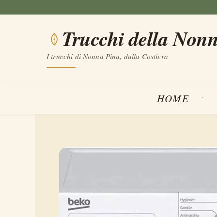
Vai
al
Trucchi della Non
contenuto
I trucchi di Nonna Pina, dalla Costiera
HOME