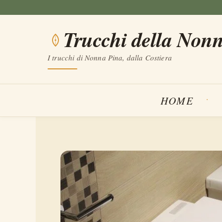
Vai
al
Trucchi della Non
contenuto
I trucchi di Nonna Pina, dalla Costiera
HOME