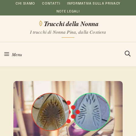
Vai
CHI SIAMO
CONTATTI
INFORMATIVA SULLA PRIVACY
NOTE LEGALI
al
Trucchi della Nonna
contenuto
I trucchi di Nonna Pina, dalla Costiera
Menu