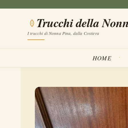
Vai
al
Trucchi della Non
contenuto
I trucchi di Nonna Pina, dalla Costiera
HOME