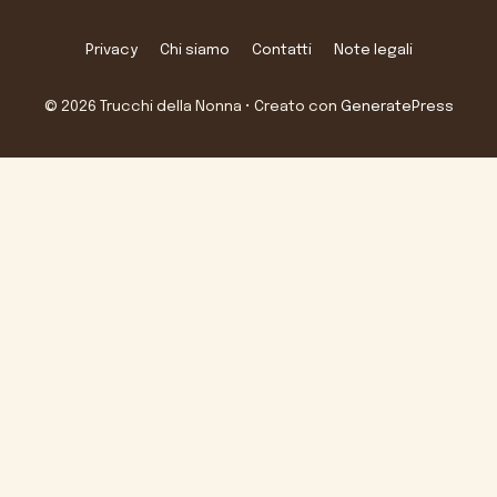
Privacy
Chi siamo
Contatti
Note legali
© 2026 Trucchi della Nonna
• Creato con
GeneratePress