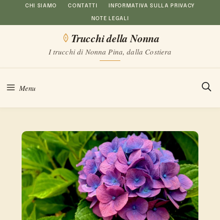
Vai
CHI SIAMO
CONTATTI
INFORMATIVA SULLA PRIVACY
NOTE LEGALI
al
Trucchi della Nonna
contenuto
I trucchi di Nonna Pina, dalla Costiera
Menu