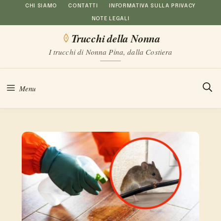
Vai
CHI SIAMO
CONTATTI
INFORMATIVA SULLA PRIVACY
NOTE LEGALI
al
Trucchi della Nonna
contenuto
I trucchi di Nonna Pina, dalla Costiera
Menu