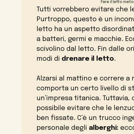
Fare il letto me
Tutti vorrebbero evitare che le
Purtroppo, questo è un inconve
letto ha un aspetto disordina
a batteri, germi e macchie. E
scivolino dal letto. Fin dalle 
modi di
drenare il letto
.
Alzarsi al mattino e correre a ri
comporta un certo livello di st
un’impresa titanica. Tuttavia,
possibile evitare che le lenzu
ben fissate. C’è un trucco ing
personale degli
alberghi:
ecco