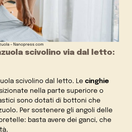
nzuola – Nanopress.com
uola scivolino via dal letto:
ola scivolino dal letto. Le
cinghie
zionate nella parte superiore o
astici sono dotati di bottoni che
zuolo. Per sostenere gli angoli delle
bretelle: basta avere dei ganci, che
tà.