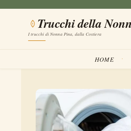
Vai
al
Trucchi della Non
contenuto
I trucchi di Nonna Pina, dalla Costiera
HOME