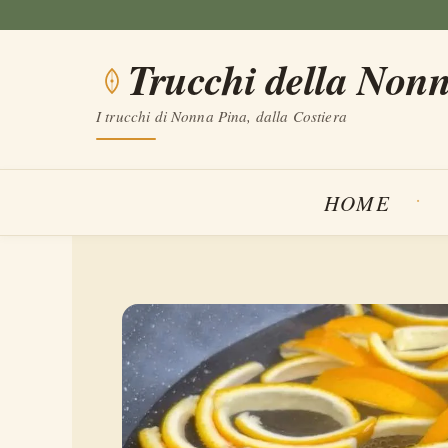
Vai
al
Trucchi della Non
contenuto
I trucchi di Nonna Pina, dalla Costiera
HOME