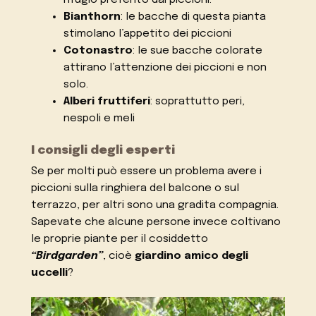
rifugio preferito dai piccioni.
Bianthorn
: le bacche di questa pianta
stimolano l’appetito dei piccioni
Cotonastro
: le sue bacche colorate
attirano l’attenzione dei piccioni e non
solo.
Alberi fruttiferi
: soprattutto peri,
nespoli e meli
I consigli degli esperti
Se per molti può essere un problema avere i
piccioni sulla ringhiera del balcone o sul
terrazzo, per altri sono una gradita compagnia.
Sapevate che alcune persone invece coltivano
le proprie piante per il cosiddetto
“Birdgarden”
, cioè
giardino amico degli
uccelli
?