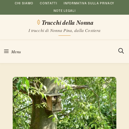
Vai
CHI SIAMO
CONTATTI
INFORMATIVA SULLA PRIVACY
NOTE LEGALI
al
Trucchi della Nonna
contenuto
I trucchi di Nonna Pina, dalla Costiera
Menu