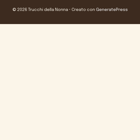
© 2026 Trucchi della Nonna
• Creato con
GeneratePress