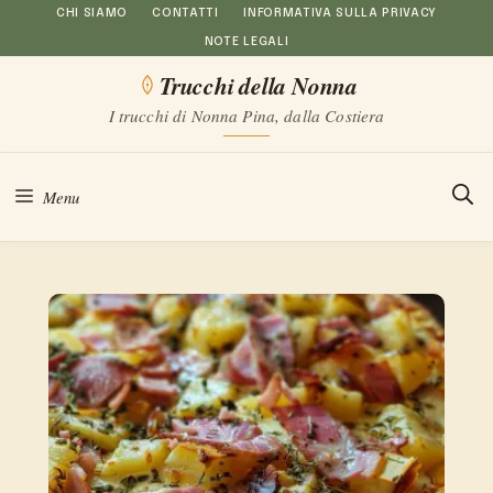
Vai
CHI SIAMO
CONTATTI
INFORMATIVA SULLA PRIVACY
NOTE LEGALI
al
Trucchi della Nonna
contenuto
I trucchi di Nonna Pina, dalla Costiera
Menu