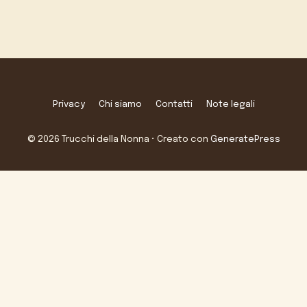
Privacy
Chi siamo
Contatti
Note legali
© 2026 Trucchi della Nonna
• Creato con
GeneratePress