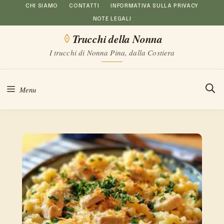
Vai
CHI SIAMO
CONTATTI
INFORMATIVA SULLA PRIVACY
NOTE LEGALI
al
Trucchi della Nonna
contenuto
I trucchi di Nonna Pina, dalla Costiera
Menu