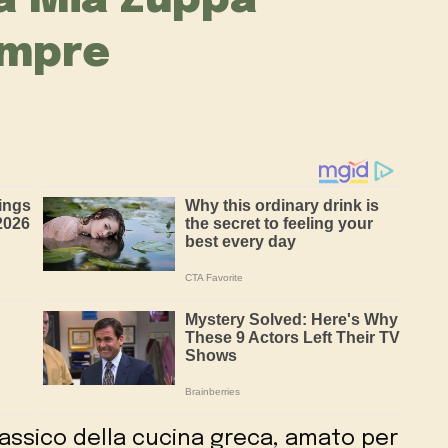
a Mia Zuppa
empre
assico della cucina greca, amato per