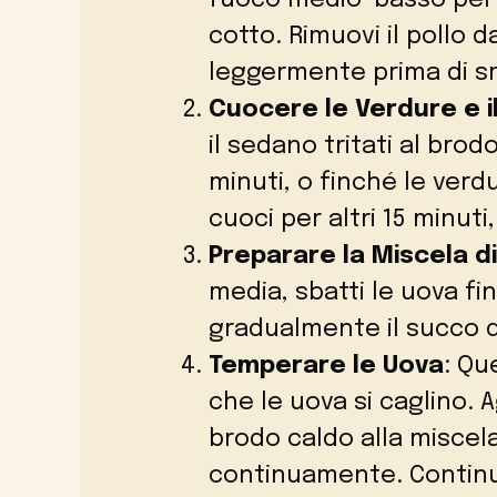
cotto. Rimuovi il pollo d
leggermente prima di s
Cuocere le Verdure e il
il sedano tritati al bro
minuti, o finché le verd
cuoci per altri 15 minuti,
Preparare la Miscela d
media, sbatti le uova f
gradualmente il succo 
Temperare le Uova
: Qu
che le uova si caglino.
brodo caldo alla miscel
continuamente. Continu