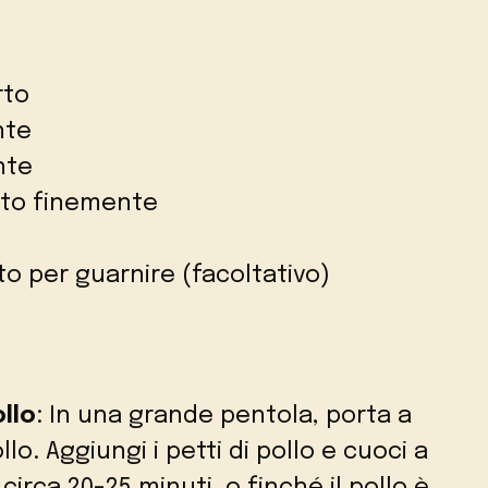
rto
nte
nte
ato finemente
o per guarnire (facoltativo)
ollo
: In una grande pentola, porta a
llo. Aggiungi i petti di pollo e cuoci a
rca 20-25 minuti, o finché il pollo è