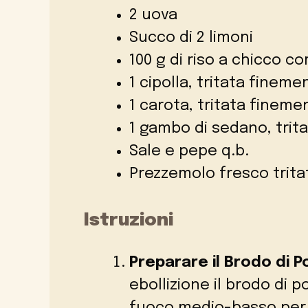
2 uova
Succo di 2 limoni
100 g di riso a chicco co
1 cipolla, tritata fineme
1 carota, tritata fineme
1 gambo di sedano, trit
Sale e pepe q.b.
Prezzemolo fresco tritat
Istruzioni
Preparare il Brodo di P
ebollizione il brodo di po
fuoco medio-basso per ci