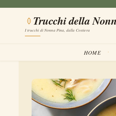
Vai
al
Trucchi della Non
contenuto
I trucchi di Nonna Pina, dalla Costiera
HOME