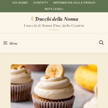
Vai
CHI SIAMO
CONTATTI
INFORMATIVA SULLA PRIVACY
NOTE LEGALI
al
Trucchi della Nonna
contenuto
I trucchi di Nonna Pina, dalla Costiera
Menu