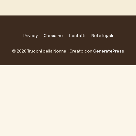
Privacy
Chi siamo
Contatti
Note legali
© 2026 Trucchi della Nonna
• Creato con
GeneratePress