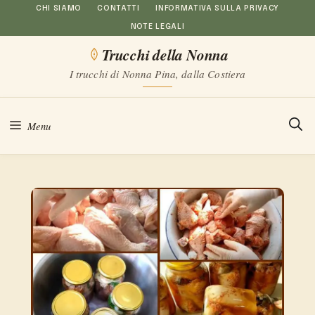
Vai
CHI SIAMO
CONTATTI
INFORMATIVA SULLA PRIVACY
NOTE LEGALI
al
Trucchi della Nonna
contenuto
I trucchi di Nonna Pina, dalla Costiera
Menu