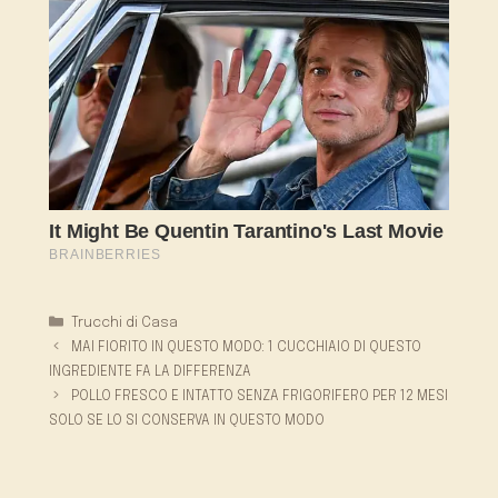
Categorie
Trucchi di Casa
MAI FIORITO IN QUESTO MODO: 1 CUCCHIAIO DI QUESTO
INGREDIENTE FA LA DIFFERENZA
POLLO FRESCO E INTATTO SENZA FRIGORIFERO PER 12 MESI
SOLO SE LO SI CONSERVA IN QUESTO MODO