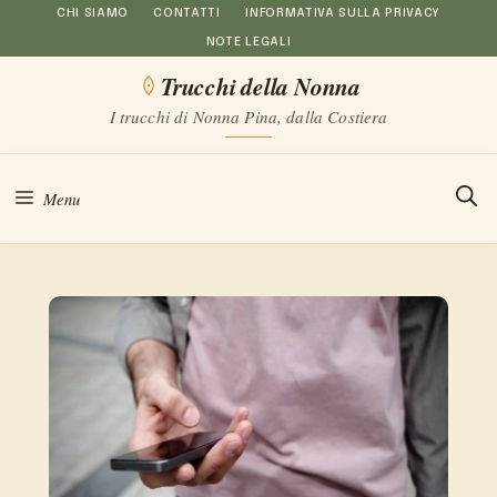
Vai
CHI SIAMO
CONTATTI
INFORMATIVA SULLA PRIVACY
NOTE LEGALI
al
Trucchi della Nonna
contenuto
I trucchi di Nonna Pina, dalla Costiera
Menu