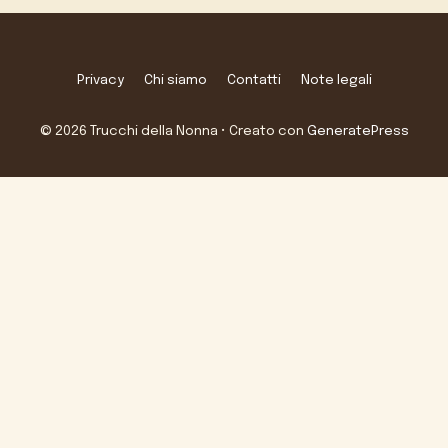
Privacy
Chi siamo
Contatti
Note legali
© 2026 Trucchi della Nonna
• Creato con
GeneratePress