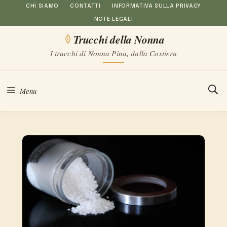
Vai
CHI SIAMO
CONTATTI
INFORMATIVA SULLA PRIVACY
NOTE LEGALI
al
Trucchi della Nonna
contenuto
I trucchi di Nonna Pina, dalla Costiera
Menu