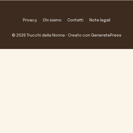
Privacy
Chi siamo
Contatti
Note legali
© 2026 Trucchi della Nonna
• Creato con
GeneratePress