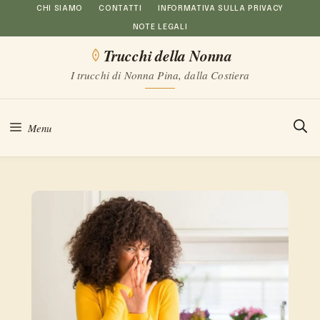
Vai
CHI SIAMO
CONTATTI
INFORMATIVA SULLA PRIVACY
NOTE LEGALI
al
Trucchi della Nonna
contenuto
I trucchi di Nonna Pina, dalla Costiera
Menu