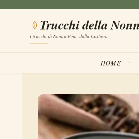
Vai
al
Trucchi della Non
contenuto
I trucchi di Nonna Pina, dalla Costiera
HOME