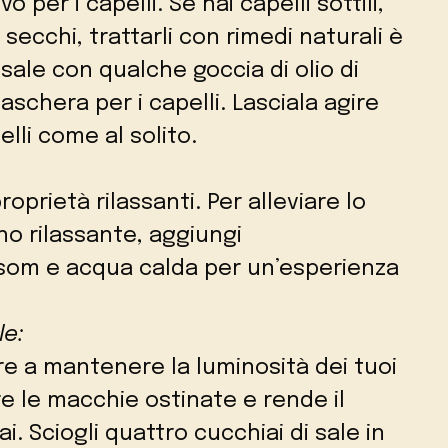
 per i capelli. Se hai capelli sottili,
 secchi, trattarli con rimedi naturali è
 sale con qualche goccia di olio di
chera per i capelli. Lasciala agire
elli come al solito.
oprietà rilassanti. Per alleviare lo
no rilassante, aggiungi
om e acqua calda per un’esperienza
le:
are a mantenere la luminosità dei tuoi
re le macchie ostinate e rende il
i. Sciogli quattro cucchiai di sale in