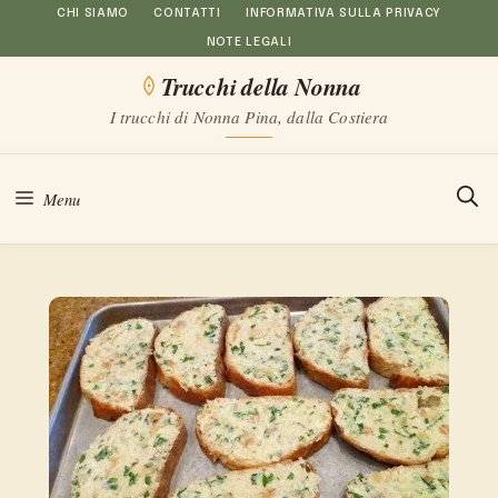
Vai
CHI SIAMO
CONTATTI
INFORMATIVA SULLA PRIVACY
NOTE LEGALI
al
Trucchi della Nonna
contenuto
I trucchi di Nonna Pina, dalla Costiera
Menu