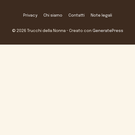
Privacy
Chi siamo
Contatti
Note legali
© 2026 Trucchi della Nonna
• Creato con
GeneratePress