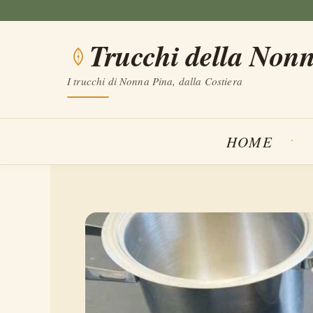
Vai
al
Trucchi della Non
contenuto
I trucchi di Nonna Pina, dalla Costiera
HOME