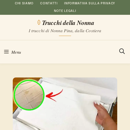
Vai
CHI SIAMO
CONTATTI
INFORMATIVA SULLA PRIVACY
NOTE LEGALI
al
Trucchi della Nonna
contenuto
I trucchi di Nonna Pina, dalla Costiera
Menu