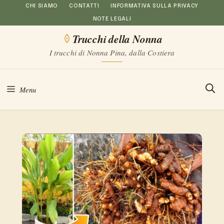
Vai
CHI SIAMO
CONTATTI
INFORMATIVA SULLA PRIVACY
NOTE LEGALI
al
Trucchi della Nonna
contenuto
I trucchi di Nonna Pina, dalla Costiera
Menu