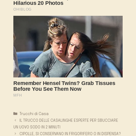
Categorie
Trucchi di Casa
IL TRUCCO DELLE CASALINGHE ESPERTE PER SBUCCIARE
UN UOVO SODO IN 2 MINUTI
CIPOLLE, SI CONSERVANO IN FRIGORIFERO O IN DISPENSA?