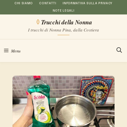
Vai
CHI SIAMO
CONTATTI
INFORMATIVA SULLA PRIVACY
NOTE LEGALI
al
Trucchi della Nonna
contenuto
I trucchi di Nonna Pina, dalla Costiera
Menu