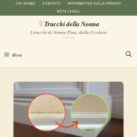
Vai
CHI SIAMO
CONTATTI
INFORMATIVA SULLA PRIVACY
NOTE LEGALI
al
Trucchi della Nonna
contenuto
I trucchi di Nonna Pina, dalla Costiera
Menu