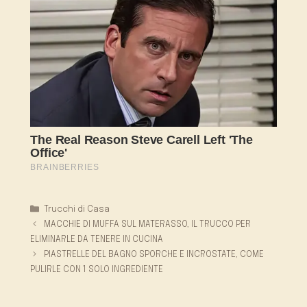
Categorie
Trucchi di Casa
MACCHIE DI MUFFA SUL MATERASSO, IL TRUCCO PER
ELIMINARLE DA TENERE IN CUCINA
PIASTRELLE DEL BAGNO SPORCHE E INCROSTATE, COME
PULIRLE CON 1 SOLO INGREDIENTE