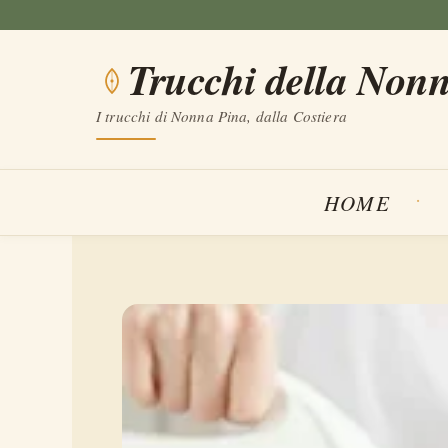
Vai
al
Trucchi della Non
contenuto
I trucchi di Nonna Pina, dalla Costiera
HOME