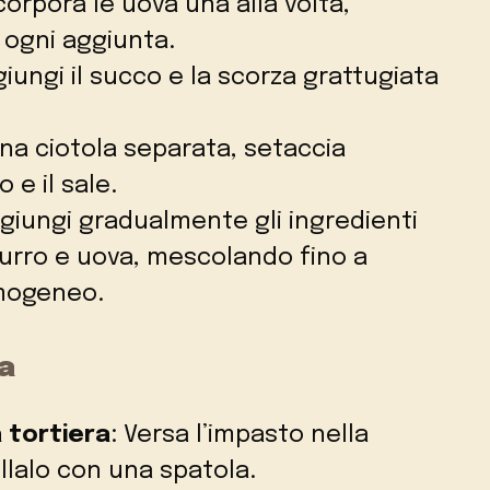
ncorpora le uova una alla volta,
ogni aggiunta.
giungi il succo e la scorza grattugiata
una ciotola separata, setaccia
o e il sale.
ggiungi gradualmente gli ingredienti
urro e uova, mescolando fino a
mogeneo.
a
 tortiera
: Versa l’impasto nella
ellalo con una spatola.