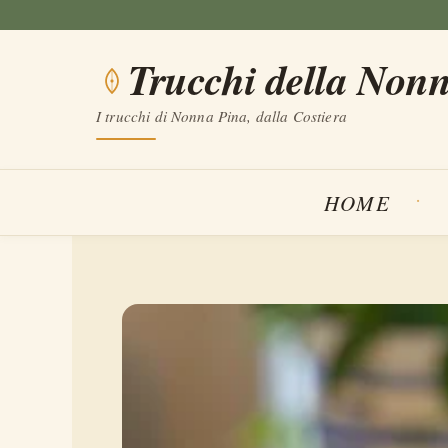
Vai
al
Trucchi della Non
contenuto
I trucchi di Nonna Pina, dalla Costiera
HOME