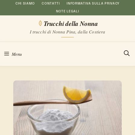
Vai
CHI SIAMO
CONTATTI
INFORMATIVA SULLA PRIVACY
NOTE LEGALI
al
Trucchi della Nonna
contenuto
I trucchi di Nonna Pina, dalla Costiera
Menu