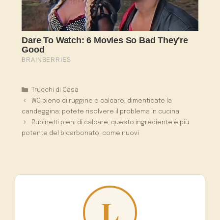
Categorie
Trucchi di Casa
WC pieno di ruggine e calcare, dimenticate la
candeggina: potete risolvere il problema in cucina.
Rubinetti pieni di calcare, questo ingrediente è più
potente del bicarbonato: come nuovi