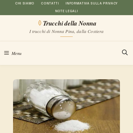
Vai
CHI SIAMO
CONTATTI
INFORMATIVA SULLA PRIVACY
NOTE LEGALI
al
Trucchi della Nonna
contenuto
I trucchi di Nonna Pina, dalla Costiera
Menu