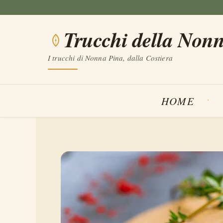
Vai
al
Trucchi della Non
contenuto
I trucchi di Nonna Pina, dalla Costiera
HOME