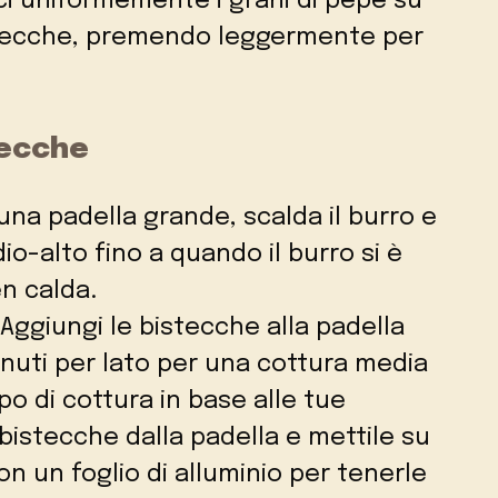
sci uniformemente i grani di pepe su
istecche, premendo leggermente per
tecche
 una padella grande, scalda il burro e
dio-alto fino a quando il burro si è
en calda.
 Aggiungi le bistecche alla padella
inuti per lato per una cottura media
po di cottura in base alle tue
bistecche dalla padella e mettile su
n un foglio di alluminio per tenerle