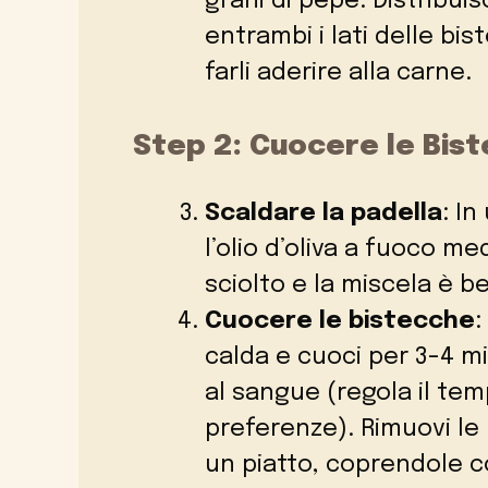
grani di pepe. Distribui
entrambi i lati delle b
farli aderire alla carne.
Step 2: Cuocere le Bis
Scaldare la padella
: In
l’olio d’oliva a fuoco me
sciolto e la miscela è b
Cuocere le bistecche
:
calda e cuoci per 3-4 m
al sangue (regola il tem
preferenze). Rimuovi le 
un piatto, coprendole co