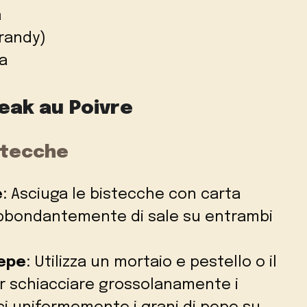
a
brandy)
ca
eak au Poivre
istecche
e
: Asciuga le bistecche con carta
bbondantemente di sale su entrambi
pepe
: Utilizza un mortaio e pestello o il
er schiacciare grossolanamente i