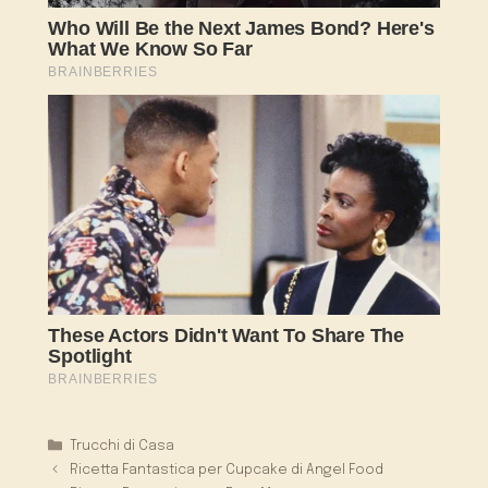
Categorie
Trucchi di Casa
Ricetta Fantastica per Cupcake di Angel Food