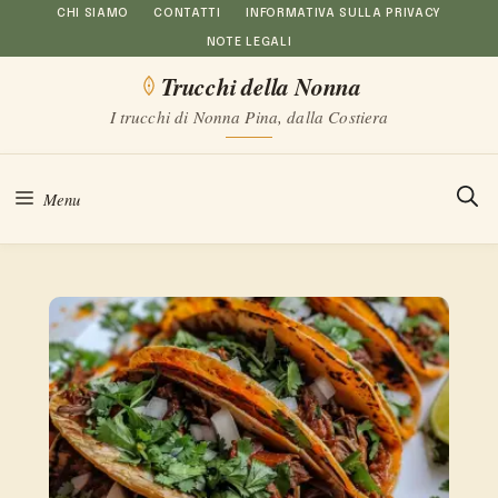
Vai
CHI SIAMO
CONTATTI
INFORMATIVA SULLA PRIVACY
NOTE LEGALI
al
Trucchi della Nonna
contenuto
I trucchi di Nonna Pina, dalla Costiera
Menu