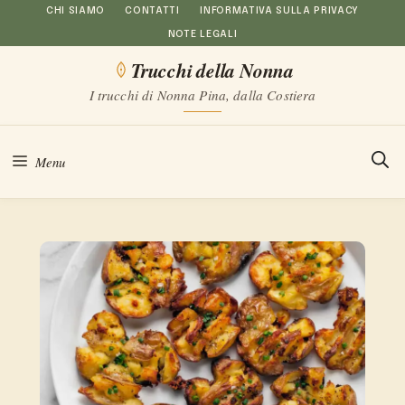
Vai
CHI SIAMO
CONTATTI
INFORMATIVA SULLA PRIVACY
NOTE LEGALI
al
Trucchi della Nonna
contenuto
I trucchi di Nonna Pina, dalla Costiera
Menu