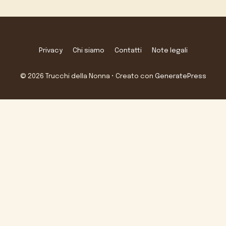
Privacy
Chi siamo
Contatti
Note legali
© 2026 Trucchi della Nonna
• Creato con
GeneratePress