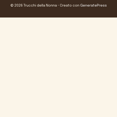
© 2026 Trucchi della Nonna
• Creato con
GeneratePress