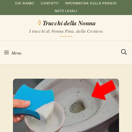
Vai
CHI SIAMO
CONTATTI
INFORMATIVA SULLA PRIVACY
NOTE LEGALI
al
Trucchi della Nonna
contenuto
I trucchi di Nonna Pina, dalla Costiera
Menu