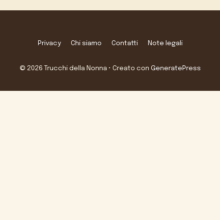
Privacy
Chi siamo
Contatti
Note legali
© 2026 Trucchi della Nonna
• Creato con
GeneratePress