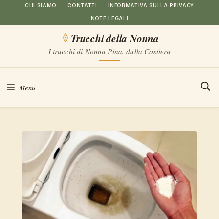
Vai
CHI SIAMO
CONTATTI
INFORMATIVA SULLA PRIVACY
NOTE LEGALI
al
Trucchi della Nonna
contenuto
I trucchi di Nonna Pina, dalla Costiera
Menu