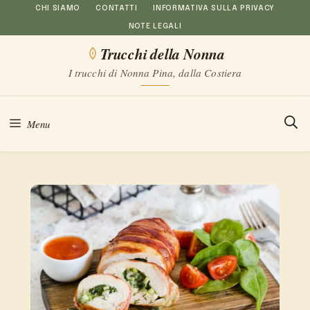
Vai
CHI SIAMO
CONTATTI
INFORMATIVA SULLA PRIVACY
NOTE LEGALI
al
Trucchi della Nonna
contenuto
I trucchi di Nonna Pina, dalla Costiera
Menu