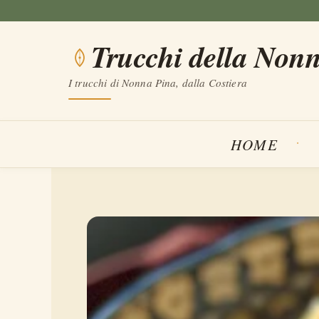
Vai
al
Trucchi della Non
contenuto
I trucchi di Nonna Pina, dalla Costiera
HOME