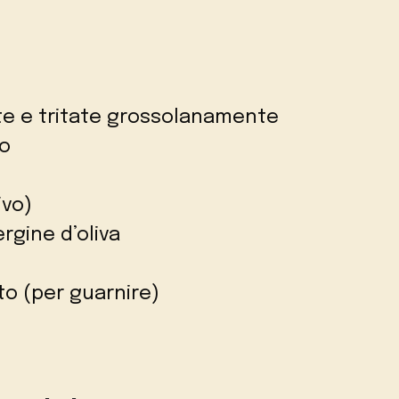
te e tritate grossolanamente
to
ivo)
ergine d’oliva
to (per guarnire)