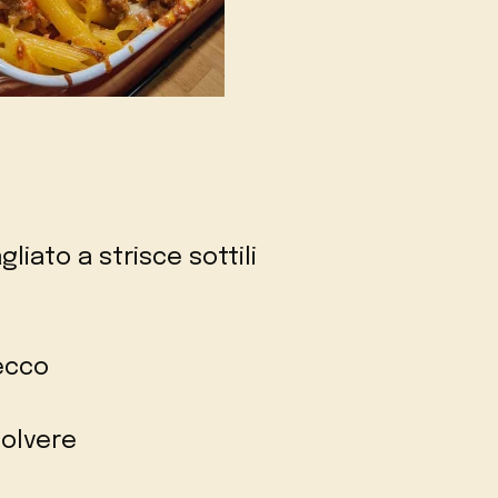
gliato a strisce sottili
secco
polvere