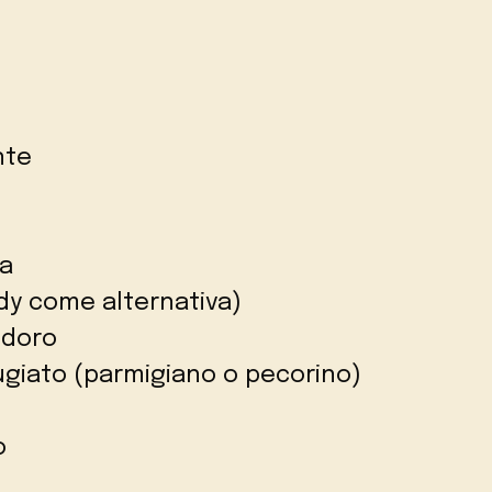
nte
na
dy come alternativa)
odoro
ugiato (parmigiano o pecorino)
o