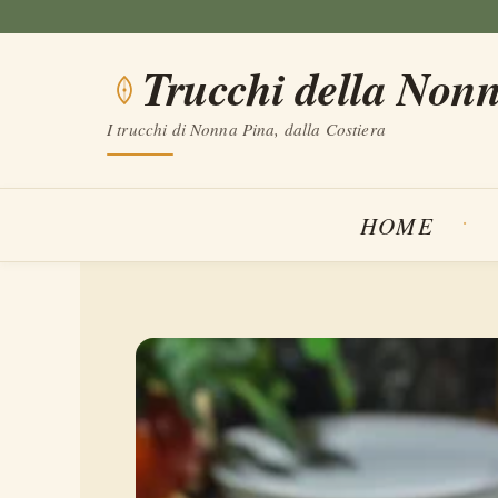
Vai
al
Trucchi della Non
contenuto
I trucchi di Nonna Pina, dalla Costiera
HOME