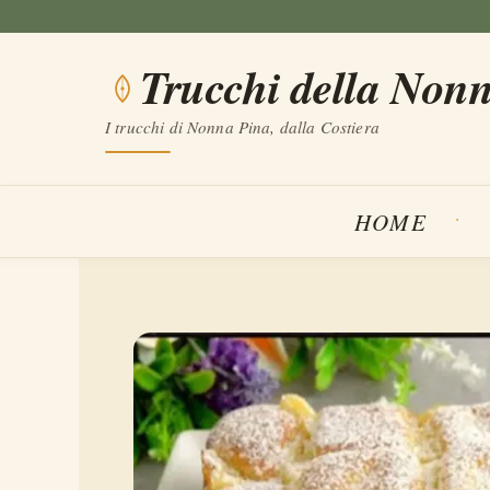
Vai
al
Trucchi della Non
contenuto
I trucchi di Nonna Pina, dalla Costiera
HOME