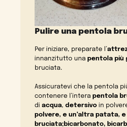
Pulire una pentola br
Per iniziare, preparate l’
attre
innanzitutto una
pentola più
bruciata.
Assicuratevi che la pentola p
contenere l’intera
pentola br
di
acqua
,
detersivo
in polver
polvere, e un’altra patata, e
bruciata;bicarbonato, bicarb