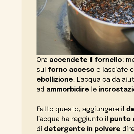
Ora
accendete il fornello
: m
sul
forno acceso
e lasciate c
ebollizione
. L’acqua calda aiu
ad
ammorbidire
le
incrostazi
Fatto questo, aggiungere il
de
l’acqua ha raggiunto il
punto d
di
detergente in polvere
dir