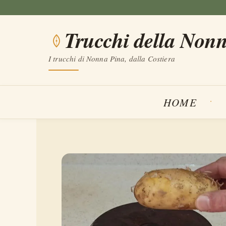
Vai
al
Trucchi della Non
contenuto
I trucchi di Nonna Pina, dalla Costiera
HOME