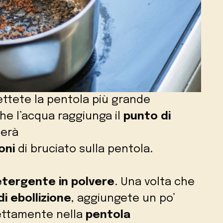
ettete la pentola più grande
he l’acqua raggiunga il
punto di
terà
oni
di bruciato sulla pentola.
tergente in polvere
. Una volta che
i ebollizione
, aggiungete un po’
ettamente nella
pentola