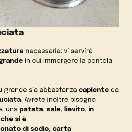
uciata
zzatura
necessaria: vi servirà
 grande
in cui immergere la pentola
iù grande sia abbastanza
capiente
da
uciata
. Avrete inoltre bisogno
e, una
patata
,
sale
,
lievito
,
in
 che si è
onato di sodio, carta