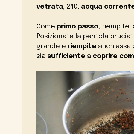
vetrata
, 240,
acqua corrent
Come
primo passo
, riempite
Posizionate la pentola brucia
grande e
riempite
anch’essa d
sia
sufficiente
a
coprire co