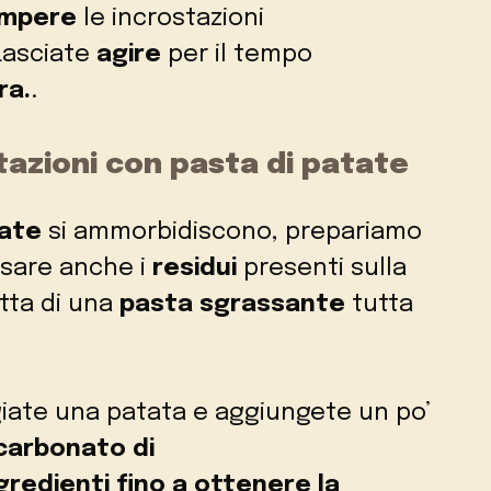
mpere
le incrostazioni
Lasciate
agire
per il tempo
ra.
.
tazioni con pasta di patate
iate
si ammorbidiscono, prepariamo
sare anche i
residui
presenti sulla
atta di una
pasta sgrassante
tutta
ugiate una patata e aggiungete un po’
icarbonato di
gredienti fino a ottenere la