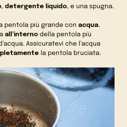
e
,
detergente liquido
, e una spugna.
 la pentola più grande con
acqua
.
ta
all’interno
della pentola più
’acqua. Assicuratevi che l’acqua
mpletamente
la pentola bruciata.