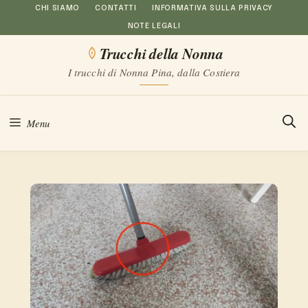
Vai
CHI SIAMO
CONTATTI
INFORMATIVA SULLA PRIVACY
NOTE LEGALI
al
Trucchi della Nonna
contenuto
I trucchi di Nonna Pina, dalla Costiera
Menu